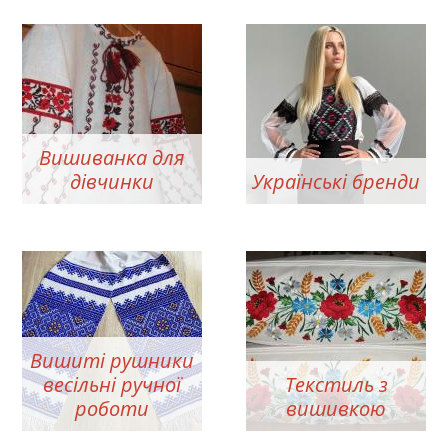
Вишиванка для
дівчинки
Українські бренди
Вишиті рушники
весільні ручної
Текстиль з
роботи
вишивкою