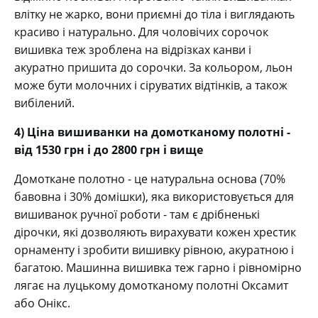
влітку не жарко, вони приємні до тіла і виглядають
красиво і натурально. Для чоловічих сорочок
вишивка теж зроблена на відрізках канви і
акуратно пришита до сорочки. За кольором, льон
може бути молочних і сіруватих відтінків, а також
вибілений.
4) Ціна вишиванки на домотканому полотні -
від 1530 грн і до 2800 грн і вище
Домоткане полотно - це натуральна основа (70%
бавовна і 30% домішки), яка використовується для
вишиванок ручної роботи - там є дрібненькі
дірочки, які дозволяють вирахувати кожен хрестик
орнаменту і зробити вишивку рівною, акуратною і
багатою. Машинна вишивка теж гарно і рівномірно
лягає на луцькому домотканому полотні Оксамит
або Онікс.