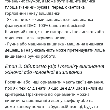
тоненьких смужок, а може бути вишита велика
площа тканини- рукава, перед, окантовка
горловини і низу вишиванки;
- Якість ниток, якими вишивається вишиванка -
французькі DMC -100% бавовняні, якісний
блискучий шовк, які не вигорають і не линяють або
ж дешевші м'які акрилові нитки;
- Ручна або машинна вишивка - машинна вишивка
дешевша і на унікальність може претендувати лише
вишиванка ручної роботи.
Етап 2: Обираємо узір і техніку виконання
жіночої або чоловічої вишиванки
Рослинні або інші орнаменти мають свої значення,
про які теж слід знати, якщо це є для Вас важливим
критерієм. Практично всі орнаменти можна
вишити на вишиванці з льону, шифону або на
домотканому полотні в будь-якій техніці, будь то