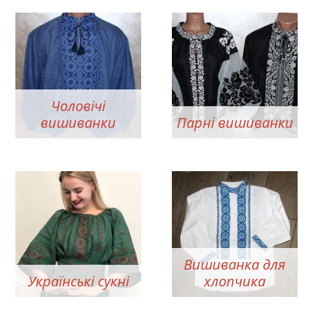
Чоловічі
вишиванки
Парні вишиванки
Вишиванка для
Українські сукні
хлопчика