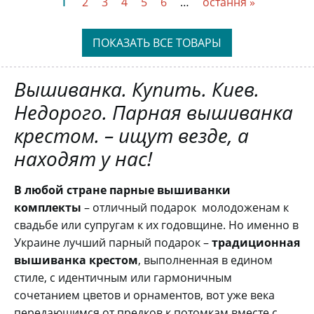
Page
2
Page
3
Page
4
Page
5
Page
6
…
Последняя
остання »
страница
страница
ПОКАЗАТЬ ВСЕ ТОВАРЫ
Вышиванка. Купить. Киев.
Недорого. Парная вышиванка
крестом. – ищут везде, а
находят у нас!
В любой стране парные вышиванки
комплекты
– отличный подарок молодоженам к
свадьбе или супругам к их годовщине. Но именно в
Украине лучший парный подарок –
традиционная
вышиванка крестом
, выполненная в едином
стиле, с идентичным или гармоничным
сочетанием цветов и орнаментов, вот уже века
передающимся от предков к потомкам вместе с