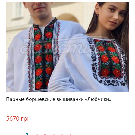
Парные борщевские вышиванки «Любчики»
5670 грн
Текущая
1