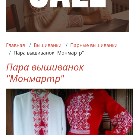
Главная
Вышиванки
Парные вышиванки
Пара вышиванок "Монмартр"
Пара вышиванок
"Монмартр"