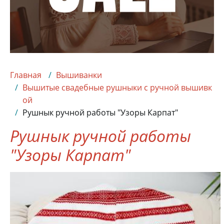
Главная
Вышиванки
Вышитые свадебные рушныки с ручной вышивк
ой
Рушнык ручной работы "Узоры Карпат"
Рушнык ручной работы
"Узоры Карпат"