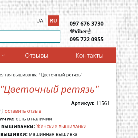
UA
RU
097 676 3730
💜Viber
☝️
095 722 0955
м
Отзывы
Контакты
елтая вышиванка "Цветочный ретязь"
 "Цветочный ретязь"
Артикул:
11561
 )
оставить отзыв
ичие:
есть в наличии
 вышиванки:
Женские вышиванки
 вышивки:
машинная вышивка