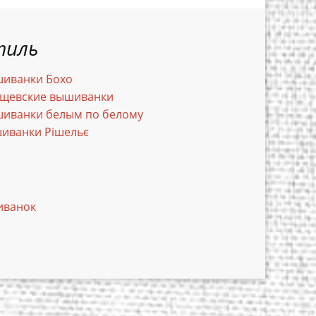
тиль
иванки Бохо
щевские вышиванки
иванки белым по белому
иванки Рішельє
иванок