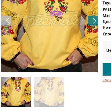
Тех
Раз
Мат
Цве
Нит
Спо
Це
Как 