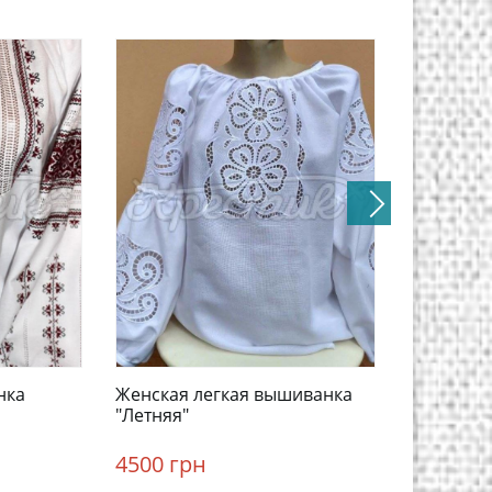
нка
Женская легкая вышиванка
Женская 
"Летняя"
"Малави"
женская 
4500 грн
3825 гр