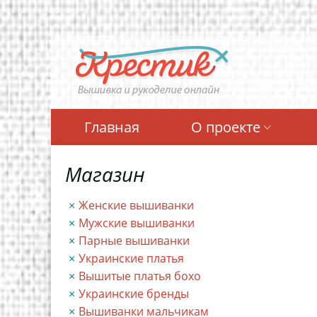
Перейти
к
основному
содержанию
Главная
О проекте
Магазин
Женские вышиванки
Мужские вышиванки
Парные вышиванки
Украинские платья
Вышитые платья бохо
Украинские бренды
Вышиванки мальчикам