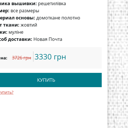
ника вышивки:
решетилівка
мер:
все размеры
ериал основы:
домоткане полотно
т ткани:
жовтий
ки:
муліне
соб доставки:
Новая Почта
3330 грн
3726 грн
на:
КУПИТЬ
купить?