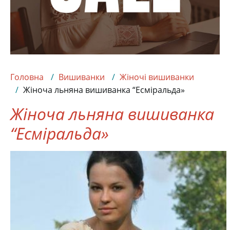
Головна
Вишиванки
Жіночі вишиванки
Жіноча льняна вишиванка “Есміральда»
Жіноча льняна вишиванка
“Есміральда»