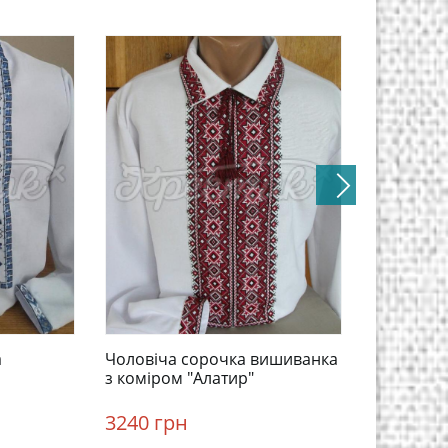
а
Чоловіча сорочка вишиванка
Вишиванк
з коміром "Алатир"
квіткови
3240 грн
3240 гр