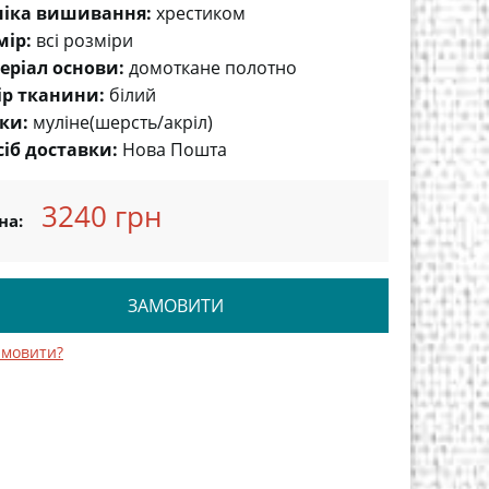
ніка вишивання:
хрестиком
мір:
всі розміри
еріал основи:
домоткане полотно
ір тканини:
білий
ки:
муліне(шерсть/акріл)
сіб доставки:
Нова Пошта
3240 грн
на:
ЗАМОВИТИ
амовити?