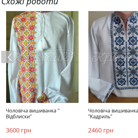
Схожі роботи
Чоловіча вишиванка "
Чоловіча вишиванк
Відблиски"
"Кадриль"
3600 грн
2460 грн