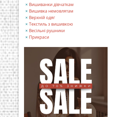
Вишиванки дівчаткам
Вишивка немовлятам
Верхній одяг
Текстиль з вишивкою
Весільні рушники
Прикраси