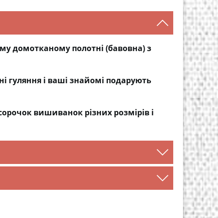
у домотканому полотні (бавовна) з
і гуляння і ваші знайомі подарують
сорочок вишиванок різних розмірів і