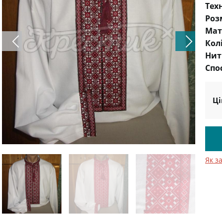
Тех
Роз
Мат
Кол
Нит
Спо
Ці
Як з