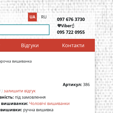
UA
RU
097 676 3730
💜Viber
☝️
095 722 0955
Відгуки
Контакти
орочка вишиванка
Артикул:
386
 )
залишити відгук
вність:
під замовлення
 вишиванки:
Чоловічі вишиванки
 вишивки:
ручна вишивка