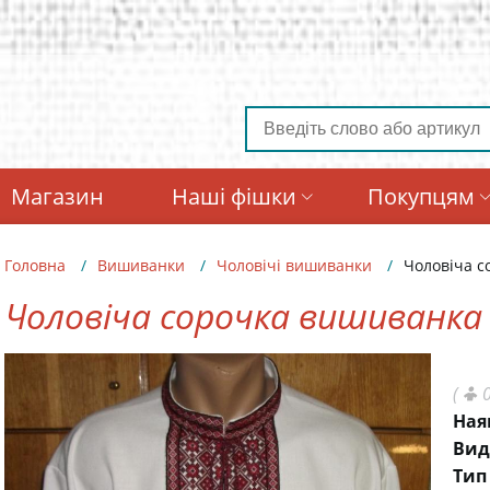
Магазин
Наші фішки
Покупцям
Головна
Вишиванки
Чоловічі вишиванки
Чоловіча с
Чоловіча сорочка вишиванка
(
0
Ная
Вид
Тип