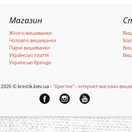
Магазин
С
Жіночі вишиванки
Виш
Чоловічі вишиванки
Бор
Парні вишиванки
Виш
Українські плаття
Виш
Українські бренди
 2026 © krestik.kiev.ua -
"Хрестик" - інтернет-магазин виш