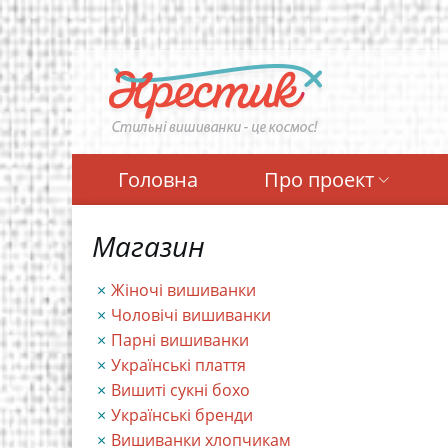
Перейти
до
основного
вмісту
Головна
Про проект
Магазин
Жіночі вишиванки
Чоловічі вишиванки
Парні вишиванки
Українські плаття
Вишиті сукні бохо
Українські бренди
Вишиванки хлопчикам