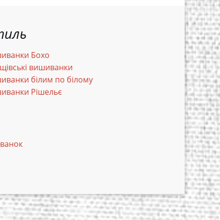
тиль
иванки Бохо
щівські вишиванки
иванки білим по білому
иванки Рішельє
иванок