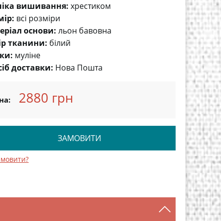
ніка вишивання:
хрестиком
мір:
всі розміри
еріал основи:
льон бавовна
ір тканини:
білий
ки:
муліне
сіб доставки:
Нова Пошта
2880 грн
на:
ЗАМОВИТИ
амовити?