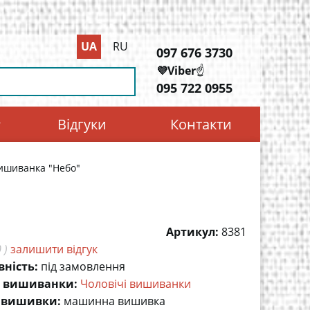
UA
RU
097 676 3730
💜Viber
☝️
095 722 0955
Відгуки
Контакти
ишиванка "Небо"
Артикул:
8381
 )
залишити відгук
вність:
під замовлення
 вишиванки:
Чоловічі вишиванки
 вишивки:
машинна вишивка