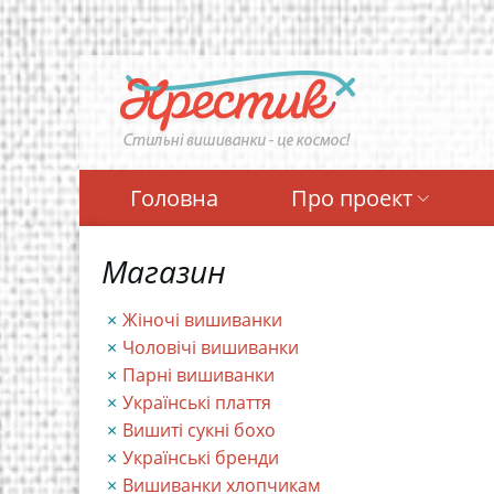
Перейти
до
основного
вмісту
Головна
Про проект
Магазин
Жіночі вишиванки
Чоловічі вишиванки
Парні вишиванки
Українські плаття
Вишиті сукні бохо
Українські бренди
Вишиванки хлопчикам