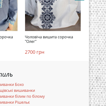
сорочка
Чоловіча вишита сорочка
Чоловіча
"Олег"
"Чорнобр
2700 грн
3330 гр
тиль
иванки Бохо
щівські вишиванки
иванки білим по білому
иванки Рішельє