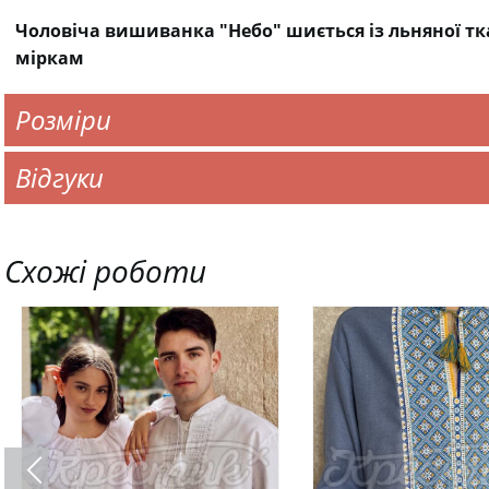
Чоловіча вишиванка "Небо" шиється із льняної 
міркам
Розміри
Відгуки
Схожі роботи