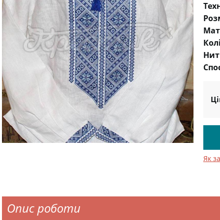
Тех
Роз
Мат
Кол
Нит
Спо
Ці
Як з
Опис роботи