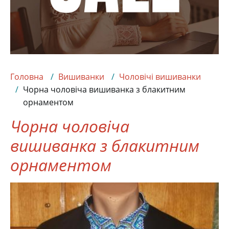
Головна
Вишиванки
Чоловічі вишиванки
Чорна чоловіча вишиванка з блакитним
орнаментом
Чорна чоловіча
вишиванка з блакитним
орнаментом