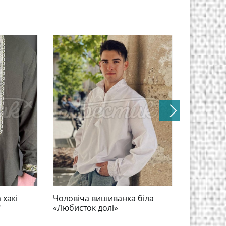
 хакі
Чоловіча вишиванка біла
Зелена ч
"
«Любисток долі»
на льоні 