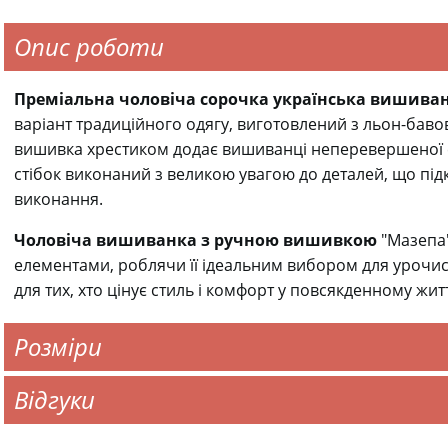
Опис роботи
Преміальна чоловіча сорочка українська вишива
варіант традиційного одягу, виготовлений з льон-бавов
вишивка хрестиком додає вишиванці неперевершеної ел
стібок виконаний з великою увагою до деталей, що підк
виконання.
Чоловіча вишиванка з ручною вишивкою
"Мазепа"
елементами, роблячи її ідеальним вибором для урочист
для тих, хто цінує стиль і комфорт у повсякденному житт
Розміри
Відгуки