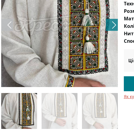
Тех
Роз
Мат
Кол
Нит
Спо
Ці
Як к