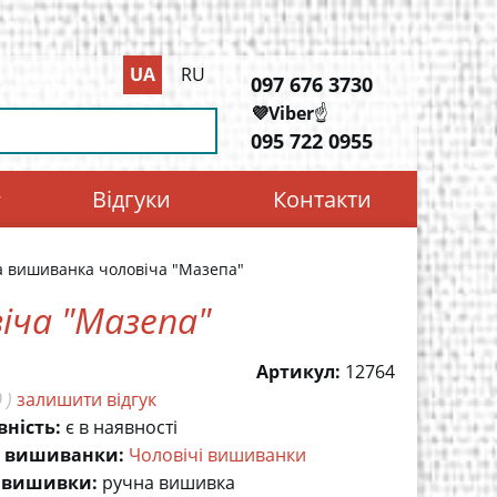
UA
RU
097 676 3730
💜Viber
☝️
095 722 0955
Відгуки
Контакти
 вишиванка чоловіча "Мазепа"
іча "Мазепа"
Артикул:
12764
 )
залишити відгук
вність:
є в наявності
 вишиванки:
Чоловічі вишиванки
 вишивки:
ручна вишивка