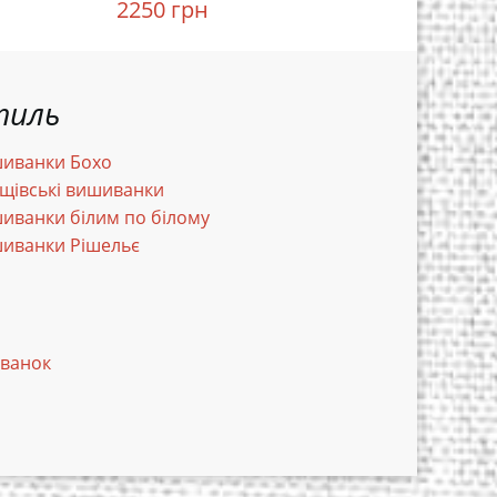
2250 грн
3420 гр
тиль
иванки Бохо
щівські вишиванки
иванки білим по білому
иванки Рішельє
иванок