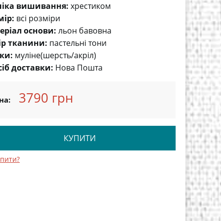
ніка вишивання:
хрестиком
мір:
всі розміри
еріал основи:
льон бавовна
ір тканини:
пастельні тони
ки:
муліне(шерсть/акріл)
сіб доставки:
Нова Пошта
3790 грн
на:
КУПИТИ
упити?