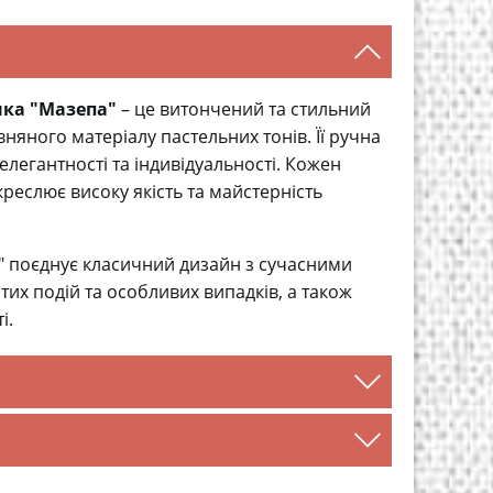
нка "Мазепа"
– це витончений та стильний
няного матеріалу пастельних тонів. Її ручна
егантності та індивідуальності. Кожен
реслює високу якість та майстерність
 поєднує класичний дизайн з сучасними
их подій та особливих випадків, а також
і.