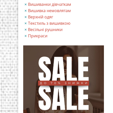
Вишиванки дівчаткам
Вишивка немовлятам
Верхній одяг
Текстиль з вишивкою
Весільні рушники
Прикраси