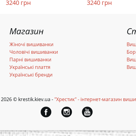
3240 грн
3240 грн
Магазин
С
Жіночі вишиванки
Виш
Чоловічі вишиванки
Бор
Парні вишиванки
Виш
Українські плаття
Виш
Українські бренди
 2026 © krestik.kiev.ua -
"Хрестик" - інтернет-магазин виш