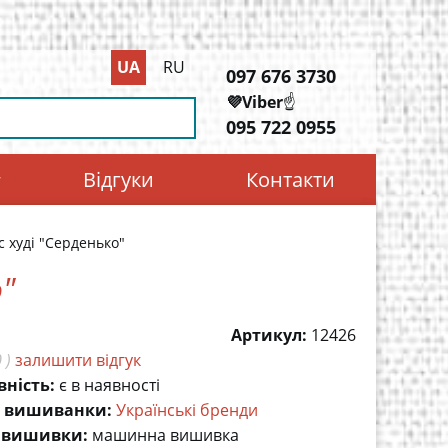
UA
RU
097 676 3730
💜Viber
☝️
095 722 0955
Відгуки
Контакти
с худі "Серденько"
о"
Артикул:
12426
 )
залишити відгук
вність:
є в наявності
 вишиванки:
Українські бренди
 вишивки:
машинна вишивка