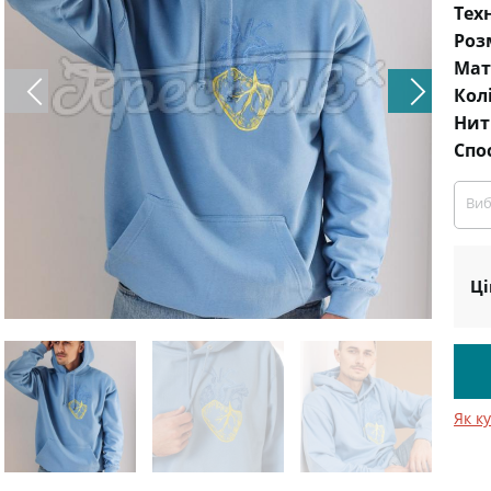
Тех
Роз
Мат
Кол
Нит
Спо
Виб
Ці
Як к