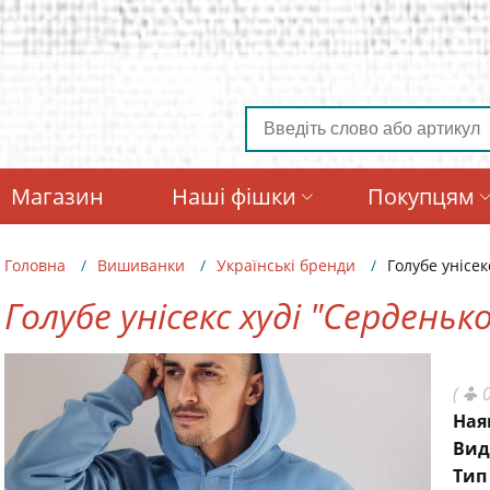
Магазин
Наші фішки
Покупцям
Головна
Вишиванки
Українські бренди
Голубе унісек
Голубе унісекс худі "Серденьк
(
0
Ная
Вид
Тип