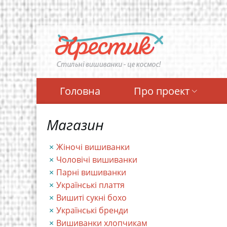
Перейти
до
основного
вмісту
Головна
Про проект
Магазин
Жіночі вишиванки
Чоловічі вишиванки
Парні вишиванки
Українські плаття
Вишиті сукні бохо
Українські бренди
Вишиванки хлопчикам