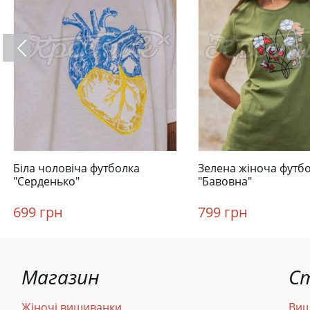
Біла чоловіча футболка
Зелена жіноча футб
"Серденько"
"Бавовна"
699 грн
799 грн
Магазин
С
Жіночі вишиванки
Виш