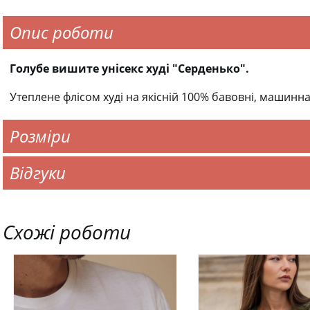
Опис роботи
Голубе вишите унісекс худі "Серденько".
Утеплене флісом худі на якісній 100% бавовні, машинн
Розміри
Відгуки
Схожі роботи