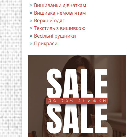
Вишиванки дівчаткам
Вишивка немовлятам
Верхній одяг
Текстиль з вишивкою
Весільні рушники
Прикраси