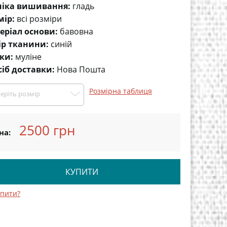
ніка вишивання:
гладь
мір:
всі розміри
еріал основи:
бавовна
ір тканини:
синій
ки:
муліне
сіб доставки:
Нова Пошта
Розмірна таблиця
еріть розмір
2500 грн
на:
КУПИТИ
упити?