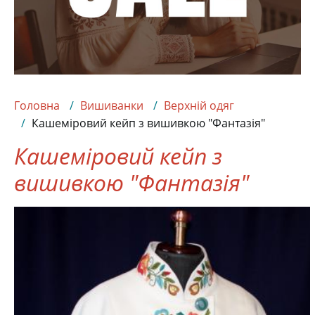
Головна
Вишиванки
Верхній одяг
Кашеміровий кейп з вишивкою "Фантазія"
Кашеміровий кейп з
вишивкою "Фантазія"