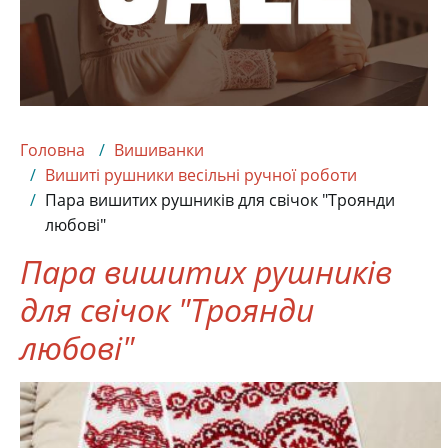
Головна
Вишиванки
Вишиті рушники весільні ручної роботи
Пара вишитих рушників для свічок "Троянди
любові"
Пара вишитих рушників
для свічок "Троянди
любові"