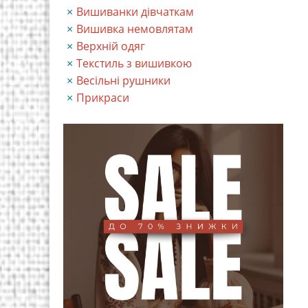
Вишиванки дівчаткам
Вишивка немовлятам
Верхній одяг
Текстиль з вишивкою
Весільні рушники
Прикраси