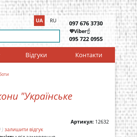
UA
RU
097 676 3730
💜Viber
☝️
095 722 0955
Відгуки
Контакти
боти
они "Українське
Артикул:
12632
 )
залишити відгук