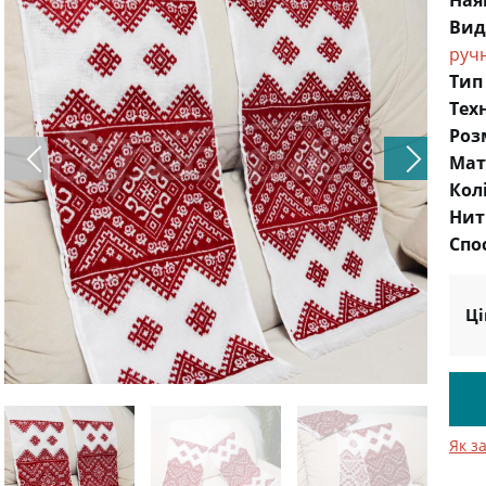
Ная
Вид
руч
Тип
Тех
Роз
Мат
Кол
Нит
Спо
Ці
Як з