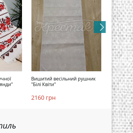
учної
Вишитий весільний рушник
Традицій
оянди"
"Білі Квіти"
благосло
2160 грн
1755 гр
тиль