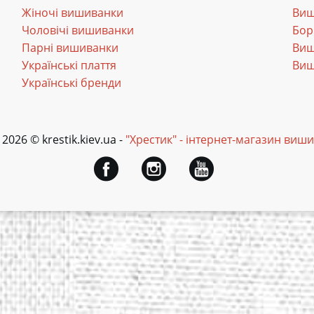
Жіночі вишиванки
Виш
Чоловічі вишиванки
Бор
Парні вишиванки
Виш
Українські плаття
Виш
Українські бренди
 2026 © krestik.kiev.ua -
"Хрестик" - інтернет-магазин виш