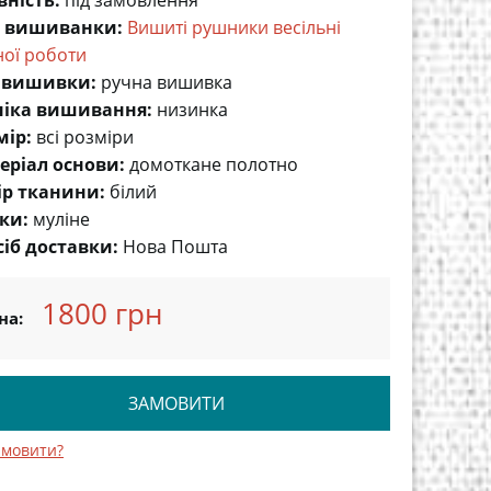
вність:
під замовлення
 вишиванки:
Вишиті рушники весільні
ної роботи
 вишивки:
ручна вишивка
ніка вишивання:
низинка
мір:
всі розміри
еріал основи:
домоткане полотно
ір тканини:
білий
ки:
муліне
сіб доставки:
Нова Пошта
1800 грн
на:
ЗАМОВИТИ
амовити?