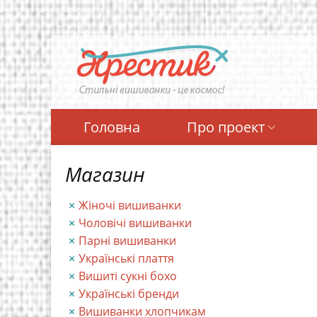
Перейти
до
основного
вмісту
Головна
Про проект
Магазин
Жіночі вишиванки
Чоловічі вишиванки
Парні вишиванки
Українські плаття
Вишиті сукні бохо
Українські бренди
Вишиванки хлопчикам