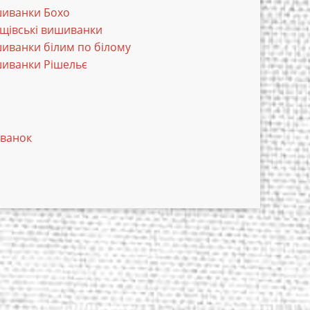
иванки Бохо
щівські вишиванки
иванки білим по білому
иванки Рішельє
иванок