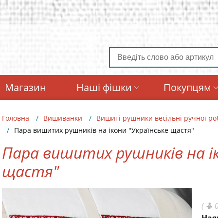
Магазин
Наші фішки
Покупцям
Головна
Вишиванки
Вишиті рушники весільні ручної ро
Пара вишитих рушників на ікони "Українське щастя"
Пара вишитих рушників на ік
щастя"
(
0