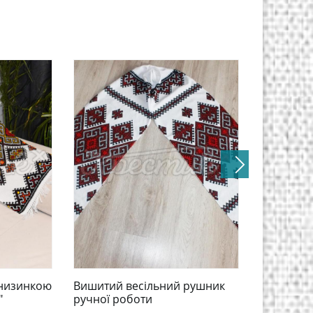
низинкою
Вишитий весільний рушник
Рушник ве
"
ручної роботи
на долю"