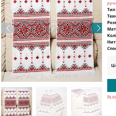
руч
Тип
Тех
Роз
Мат
Кол
Нит
Спо
Ці
Як к