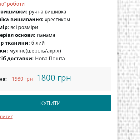
ної роботи
 вишивки:
ручна вишивка
ніка вишивання:
хрестиком
мір:
всі розміри
еріал основи:
панама
ір тканини:
білий
ки:
муліне(шерсть/акріл)
сіб доставки:
Нова Пошта
1800 грн
1980 грн
на:
КУПИТИ
упити?