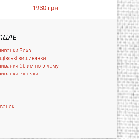
1980 грн
2250 гр
тиль
иванки Бохо
щівські вишиванки
иванки білим по білому
иванки Рішельє
иванок