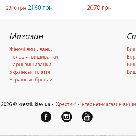
2160 грн
2070 грн
2340 грн
Магазин
С
Жіночі вишиванки
Виш
Чоловічі вишиванки
Бор
Парні вишиванки
Виш
Українські плаття
Виш
Українські бренди
 2026 © krestik.kiev.ua -
"Хрестик" - інтернет-магазин виш