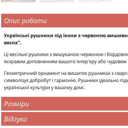
Опис роботи
Українські рушники під ікони з червоною вишивк
весна".
Ці весільні рушники з вишуканою червоною і бордов
яскравим доповненням вашого інтер'єру або чудовим 
Геометричний орнамент на вишитих рушниках з сварга
символізує добробут і гармонію. Рушники ідеально підх
української культури у вашому домі.
Розміри
Відгуки