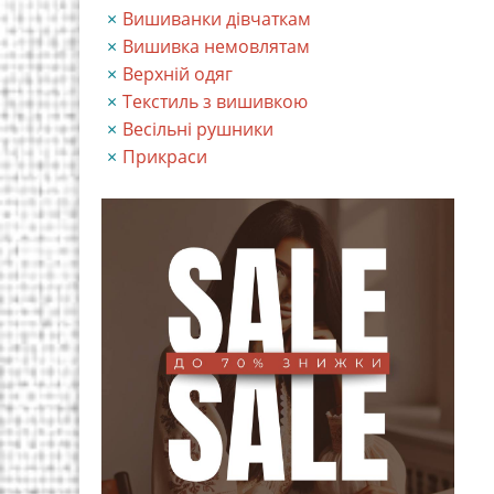
Вишиванки дівчаткам
Вишивка немовлятам
Верхній одяг
Текстиль з вишивкою
Весільні рушники
Прикраси