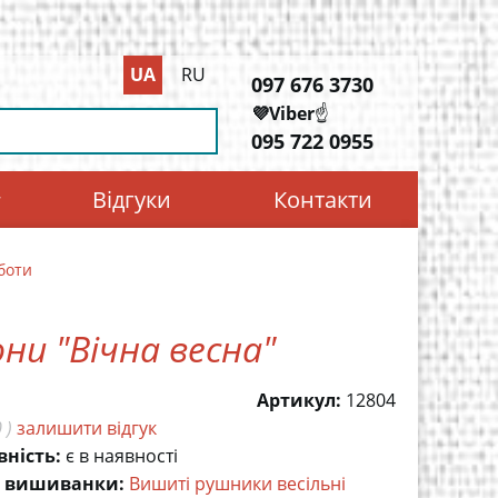
UA
RU
097 676 3730
💜Viber
☝️
095 722 0955
Відгуки
Контакти
боти
они "Вічна весна"
Артикул:
12804
 )
залишити відгук
вність:
є в наявності
 вишиванки:
Вишиті рушники весільні