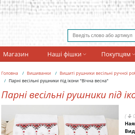
Магазин
Наші фішки
Покупцям
Головна
Вишиванки
Вишиті рушники весільні ручної ро
Парні весільні рушники під ікони "Вічна весна"
Парні весільні рушники під ік
(
0
Ная
Вид