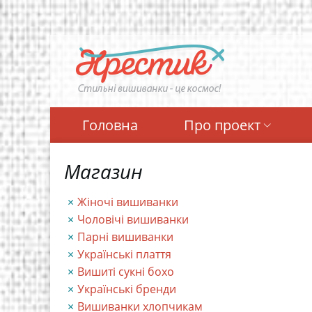
Перейти
до
основного
вмісту
Головна
Про проект
Магазин
Жіночі вишиванки
Чоловічі вишиванки
Парні вишиванки
Українські плаття
Вишиті сукні бохо
Українські бренди
Вишиванки хлопчикам