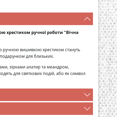
ою хрестиком ручної роботи "Вічна
ою ручною вишивкою хрестиком стануть
подарунком для близьких.
ми, зірками алатир та меандром,
одять для святкових подій, або як символ