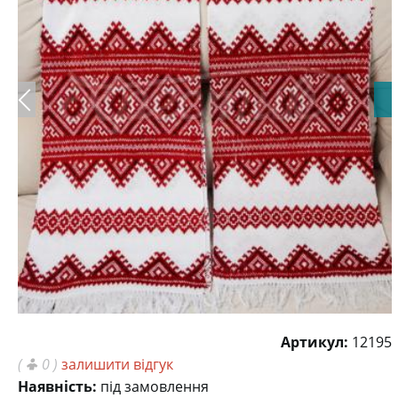
Артикул:
12195
(
0 )
залишити відгук
Наявність:
під замовлення