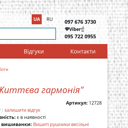
UA
RU
097 676 3730
💜Viber
☝️
095 722 0955
Відгуки
Контакти
боти
"Життєва гармонія"
Артикул:
12728
 )
залишити відгук
вність:
є в наявності
 вишиванки:
Вишиті рушники весільні