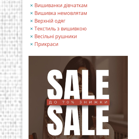
Вишиванки дівчаткам
Вишивка немовлятам
Верхній одяг
Текстиль з вишивкою
Весільні рушники
Прикраси