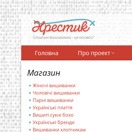
Перейти
до
основного
вмісту
Головна
Про проект
Магазин
Жіночі вишиванки
Чоловічі вишиванки
Парні вишиванки
Українські плаття
Вишиті сукні бохо
Українські бренди
Вишиванки хлопчикам