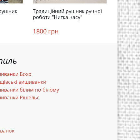
 рушник
Традиційний рушник ручної
Українсь
роботи "Нитка часу"
обрядови
віків"
1800 грн
1800 гр
тиль
иванки Бохо
щівські вишиванки
иванки білим по білому
иванки Рішельє
иванок