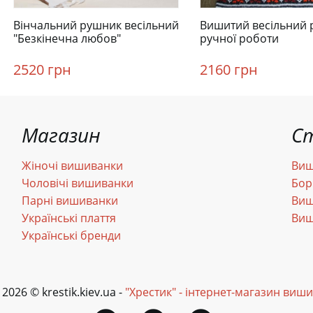
Вінчальний рушник весільний
Вишитий весільний
"Безкінечна любов"
ручної роботи
2520 грн
2160 грн
Магазин
С
Жіночі вишиванки
Виш
Чоловічі вишиванки
Бор
Парні вишиванки
Виш
Українські плаття
Виш
Українські бренди
 2026 © krestik.kiev.ua -
"Хрестик" - інтернет-магазин виш