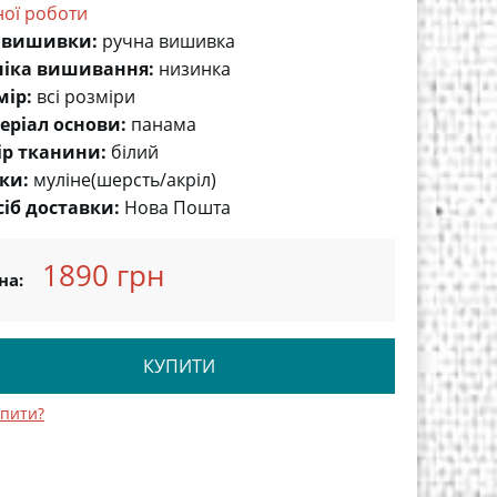
ної роботи
 вишивки:
ручна вишивка
ніка вишивання:
низинка
мір:
всі розміри
еріал основи:
панама
ір тканини:
білий
ки:
муліне(шерсть/акріл)
сіб доставки:
Нова Пошта
1890 грн
на:
КУПИТИ
упити?