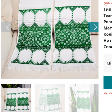
руч
Тип
Тех
Роз
Мат
Кол
Нит
Спо
Ці
Як к