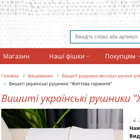
Магазин
Наші фішки
Покупцям
Головна
Вишиванки
Вишиті рушники весільні ручної ро
Вишиті українські рушники "Життєва гармонія"
Вишиті українські рушники 
(
0
Ная
Вид