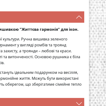
вишивкою "Життєва гармонія" для ікон.
ої культури. Ручна вишивка зеленого
Орнамент у вигляді ромбів та троянд
 захисту, а троянди – любові та краси.
і та витонченості. Основою рушника є біла
ів.
стануть ідеальним подарунком на весілля,
рмонійне життя. Можуть бути використані
дуть оберегом, що зберігатиме сімейне тепло