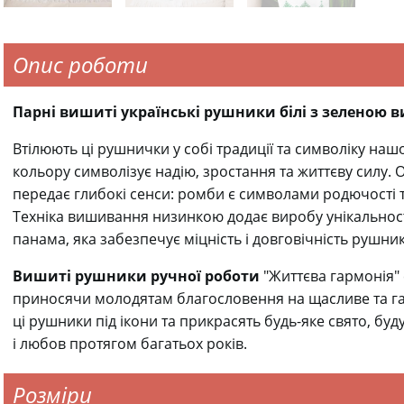
Опис роботи
Парні вишиті українські рушники білі з зеленою 
Втілюють ці рушнички у собі традиції та символіку наш
кольору символізує надію, зростання та життєву силу. 
передає глибокі сенси: ромби є символами родючості та
Техніка вишивання низинкою додає виробу унікальност
панама, яка забезпечує міцність і довговічність рушник
Вишиті рушники ручної роботи
"Життєва гармонія" 
приносячи молодятам благословення на щасливе та га
ці рушники під ікони та прикрасять будь-яке свято, бу
і любов протягом багатьох років.
Розміри