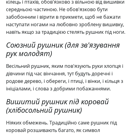
кілець і птахів, обов'язково з вільною від вишивки
середньою частиною. Не обов'язково бути
забобонним і вірити в прикмети, щоб не бажати
наступати ногами на любовно зроблену вишивку,
навіть якщо за традицією стелять рушник під ноги.
Союзний рушник (для зв'язування
рук молодят)
Весільний рушник, яким пов'язують руки хлопця і
дівчини під час вінчання, тут будуть доречні і
родове дерево, і обереги, і птиці, і вінки, і кільця з
ініціалами, і слова з добрими побажаннями.
Вишитий рушник під коровай
(хлібосольний рушник)
Ніяких обмежень. Традиційно саме рушник під
коровай розшивають багато, як символ