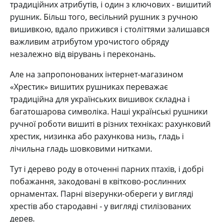
традиційних атрибутів, і один з ключових - вишитий
рушник. Більш того, весільний рушник з ручною
вишивкою, вдало прижився і століттями залишався
важливим атрибутом урочистого обряду
незалежно від вірувань і переконань.
Але на запропонованих інтернет-магазином
«Хрестик» вишитих рушниках переважає
традиційна для українських вишивок складна і
багатошарова символіка. Наші українські рушники
ручної роботи вишиті в різних техніках: рахунковий
хрестик, низинка або рахункова низь, гладь і
лічильна гладь шовковими нитками.
Тут і дерево роду в оточенні парних птахів, і добрі
побажання, закодовані в квітково-рослинних
орнаментах. Парні візерунки-обереги у вигляді
хрестів або стародавні - у вигляді стилізованих
дерев.