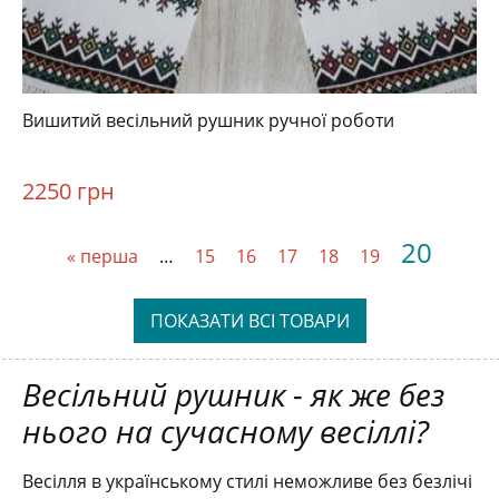
Вишитий весільний рушник ручної роботи
2250 грн
Поточн
20
Перша
« перша
…
Сторінка
15
Сторінка
16
Сторінка
17
Сторінка
18
Сторінка
19
сторінк
сторінка
ПОКАЗАТИ ВСІ ТОВАРИ
Весільний рушник - як же без
нього на сучасному весіллі?
Весілля в українському стилі неможливе без безлічі