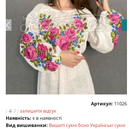
Артикул:
11026
(
0 )
залишити відгук
Наявність:
є в наявності
Вид вишиванки:
Вишиті сукні бохо
Українські сукні