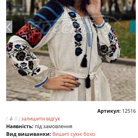
Артикул:
12516
(
0 )
залишити відгук
Наявність:
під замовлення
Вид вишиванки:
Вишиті сукні бохо