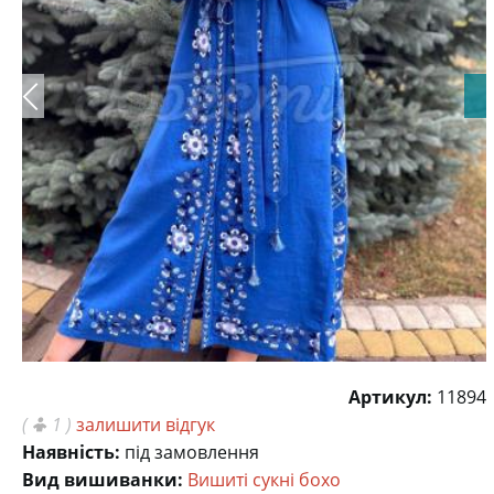
Артикул:
11894
(
1 )
залишити відгук
Наявність:
під замовлення
Вид вишиванки:
Вишиті сукні бохо