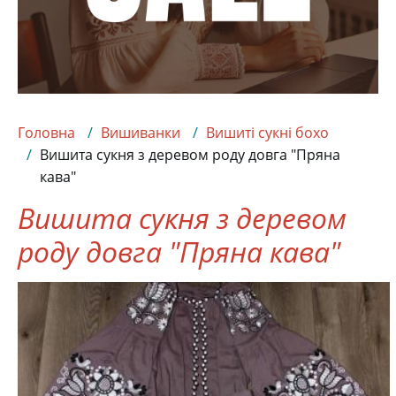
Головна
Вишиванки
Вишиті сукні бохо
Вишита сукня з деревом роду довга "Пряна
кава"
Вишита сукня з деревом
роду довга "Пряна кава"