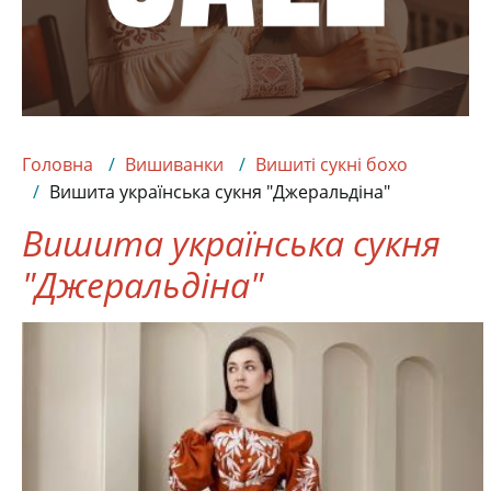
Головна
Вишиванки
Вишиті сукні бохо
Вишита українська сукня "Джеральдіна"
Вишита українська сукня
"Джеральдіна"