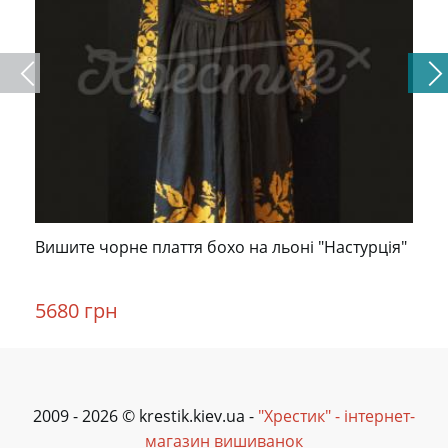
Вишите чорне плаття бохо на льоні "Настурція"
5680 грн
2009 - 2026 © krestik.kiev.ua -
"Хрестик" - інтернет-
магазин вишиванок