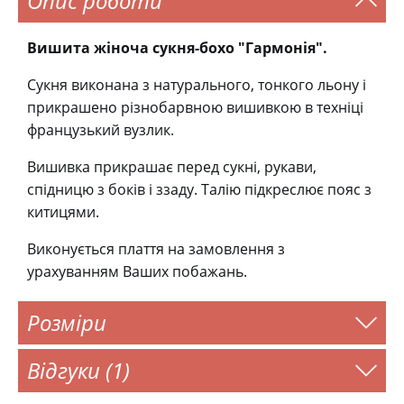
Опис роботи
Вишита жіноча сукня-бохо "Гармонія".
Сукня виконана з натурального, тонкого льону і
прикрашено різнобарвною вишивкою в техніці
французький вузлик.
Вишивка прикрашає перед сукні, рукави,
спідницю з боків і ззаду. Талію підкреслює пояс з
китицями.
Виконується плаття на замовлення з
урахуванням Ваших побажань.
Розміри
Відгуки (1)