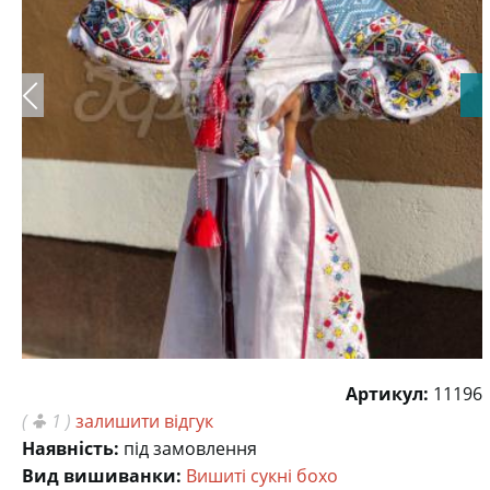
Артикул:
11196
(
1 )
залишити відгук
Наявність:
під замовлення
Вид вишиванки:
Вишиті сукні бохо