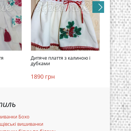
тя
Дитяче плаття з калиною і
Біла виши
дубками
1890 грн
1665 гр
тиль
иванки Бохо
щівські вишиванки