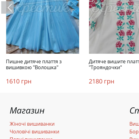
Пишне дитяче плаття з
Дитяче вишите плат
вишивкою "Волошка"
"Трояндочки"
1610 грн
2180 грн
Магазин
С
Жіночі вишиванки
Виш
Чоловічі вишиванки
Бор