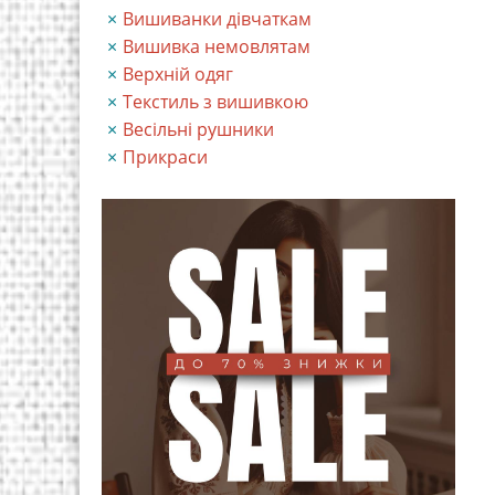
Вишиванки дівчаткам
Вишивка немовлятам
Верхній одяг
Текстиль з вишивкою
Весільні рушники
Прикраси