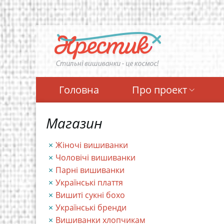
Перейти
до
основного
вмісту
Головна
Про проект
Магазин
Жіночі вишиванки
Чоловічі вишиванки
Парні вишиванки
Українські плаття
Вишиті сукні бохо
Українські бренди
Вишиванки хлопчикам