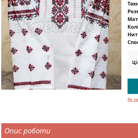
Тех
Роз
Мат
Кол
Нит
Спо
Ці
Як з
Опис роботи