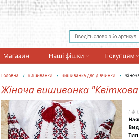
Магазин
Наші фішки
Покупцям
Головна
Вишиванки
Вишиванка для дівчинки
Жіноча
Жіноча вишиванка "Квіткова
(
0
Ная
Вид
Тип