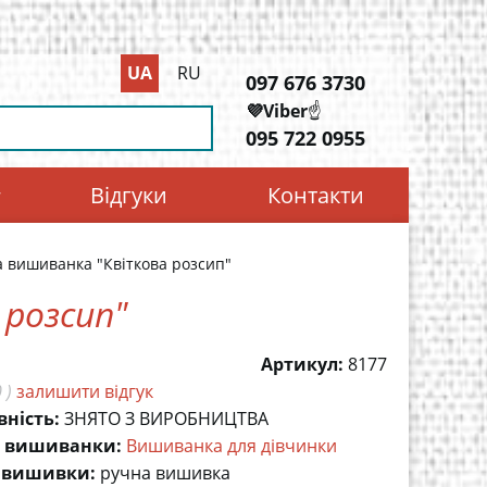
UA
RU
097 676 3730
💜Viber
☝️
095 722 0955
Відгуки
Контакти
 вишиванка "Квіткова розсип"
 розсип"
Артикул:
8177
 )
залишити відгук
вність:
ЗНЯТО З ВИРОБНИЦТВА
 вишиванки:
Вишиванка для дівчинки
 вишивки:
ручна вишивка