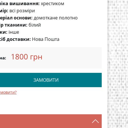
ніка вишивання:
хрестиком
мір:
всі розміри
еріал основи:
домоткане полотно
ір тканини:
білий
ки:
інше
сіб доставки:
Нова Пошта
1800 грн
на:
ЗАМОВИТИ
амовити?