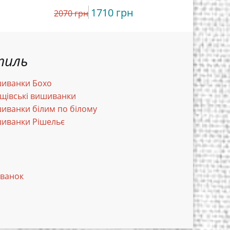
1710 грн
5454 гр
2070 грн
тиль
иванки Бохо
щівські вишиванки
иванки білим по білому
иванки Рішельє
иванок