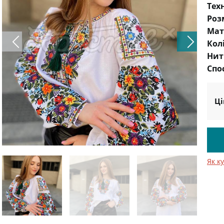
Тех
Роз
Мат
Кол
Нит
Спо
Ці
Як к