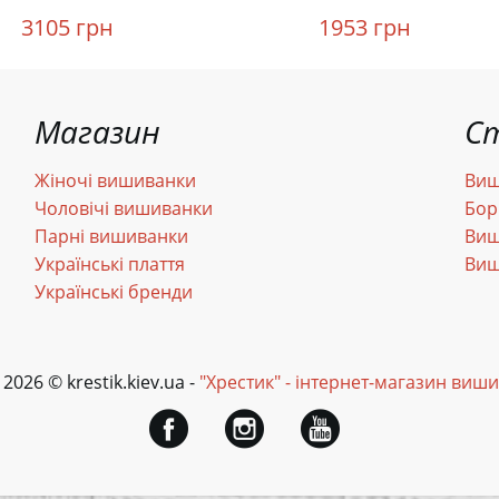
3105 грн
1953 грн
Магазин
С
Жіночі вишиванки
Виш
Чоловічі вишиванки
Бор
Парні вишиванки
Виш
Українські плаття
Виш
Українські бренди
 2026 © krestik.kiev.ua -
"Хрестик" - інтернет-магазин виш