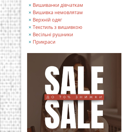
Вишиванки дівчаткам
Вишивка немовлятам
Верхній одяг
Текстиль з вишивкою
Весільні рушники
Прикраси