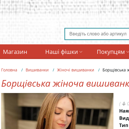
Магазин
Наші фішки
Покупцям
Головна
Вишиванки
Жіночі вишиванки
Борщівська 
Борщівська жіноча вишиванк
(
0
Ная
Вид
Тип