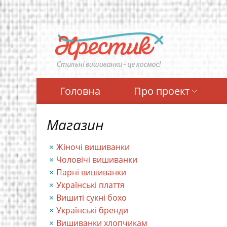
Перейти
до
основного
вмісту
Головна
Про проект
Магазин
Жіночі вишиванки
Чоловічі вишиванки
Парні вишиванки
Українські плаття
Вишиті сукні бохо
Українські бренди
Вишиванки хлопчикам