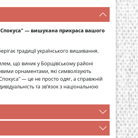
"Спокуса" — вишукана прикраса вашого
берігає традиції українського вишивання.
илем, що виник у Борщівському районі
овими орнаментами, які символізують
"Спокуса" — це не просто одяг, а справжній
дивідуальність та зв’язок з національною