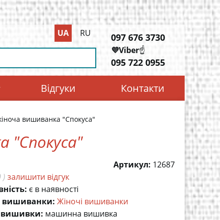
UA
RU
097 676 3730
💜Viber
☝️
095 722 0955
Відгуки
Контакти
жіноча вишиванка "Спокуса"
а "Спокуса"
Артикул:
12687
 )
залишити відгук
вність:
є в наявності
 вишиванки:
Жіночі вишиванки
 вишивки:
машинна вишивка