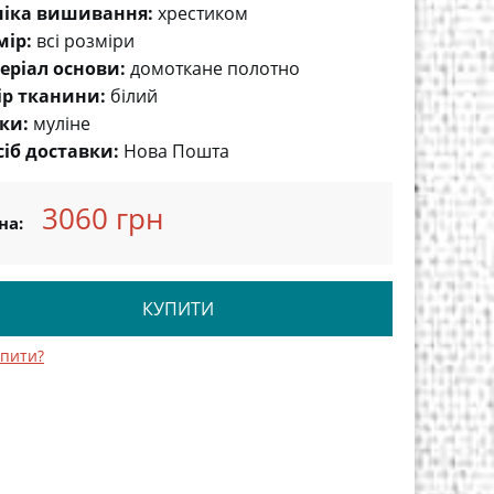
ніка вишивання:
хрестиком
мір:
всі розміри
еріал основи:
домоткане полотно
ір тканини:
білий
ки:
муліне
сіб доставки:
Нова Пошта
3060 грн
на:
КУПИТИ
упити?