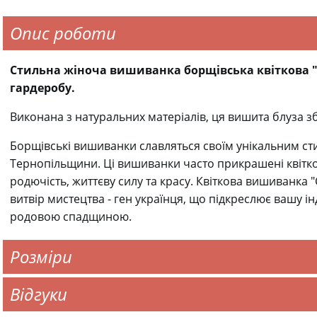
Опис роботи
Стильна жіноча вишиванка борщівська квіткова 
гардеробу.
Виконана з натуральних матеріалів, ця вишита блуза з
Борщівські вишиванки славляться своїм унікальним ст
Тернопільщини. Ці вишиванки часто прикрашені квітк
родючість, життєву силу та красу. Квіткова вишиванка 
витвір мистецтва - ген українця, що підкреслює вашу ін
родовою спадщиною.
Розміри
Відгуки