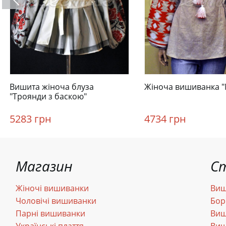
Вишита жіноча блуза
Жіноча вишиванка "
"Троянди з баскою"
5283 грн
4734 грн
Магазин
С
Жіночі вишиванки
Виш
Чоловічі вишиванки
Бор
Парні вишиванки
Виш