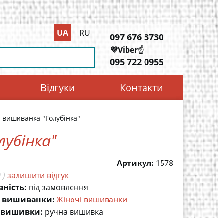
UA
RU
097 676 3730
💜Viber
☝️
095 722 0955
Відгуки
Контакти
 вишиванка "Голубінка"
лубінка"
Артикул:
1578
 )
залишити відгук
вність:
під замовлення
 вишиванки:
Жіночі вишиванки
 вишивки:
ручна вишивка