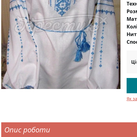
Тех
Роз
Мат
Кол
Нит
Спо
Ці
Як з
Опис роботи