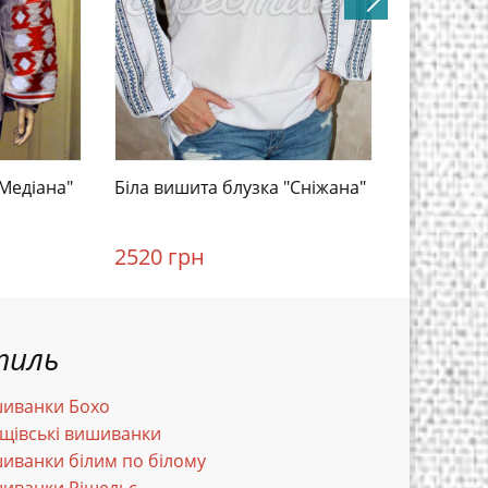
Медіана"
Біла вишита блузка "Сніжана"
Біла жін
"Селена"
2520 грн
3060 гр
тиль
иванки Бохо
щівські вишиванки
иванки білим по білому