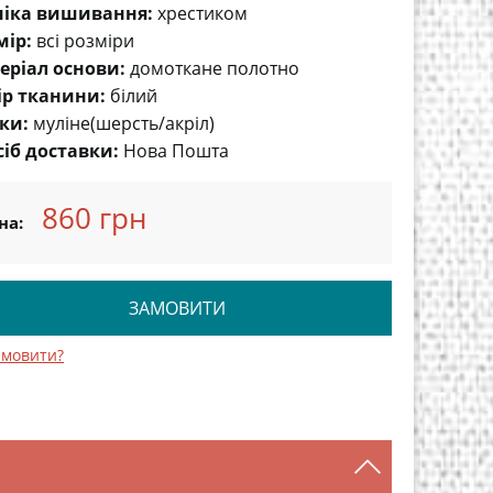
ніка вишивання:
хрестиком
мір:
всі розміри
еріал основи:
домоткане полотно
ір тканини:
білий
ки:
муліне(шерсть/акріл)
сіб доставки:
Нова Пошта
860 грн
на:
ЗАМОВИТИ
амовити?