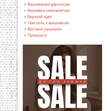
Вишиванки дівчаткам
Вишивка немовлятам
Верхній одяг
Текстиль з вишивкою
Весільні рушники
Прикраси