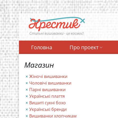
Перейти
до
основного
вмісту
Головна
Про проект
Магазин
Жіночі вишиванки
Чоловічі вишиванки
Парні вишиванки
Українські плаття
Вишиті сукні бохо
Українські бренди
Вишиванки хлопчикам