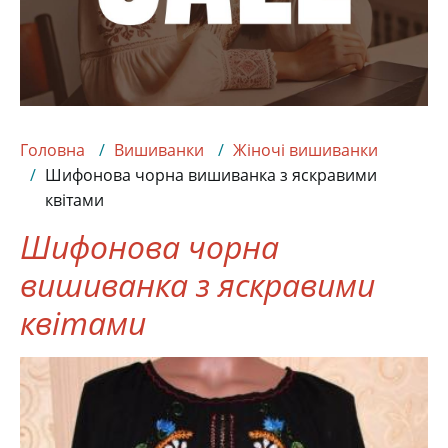
Головна
Вишиванки
Жіночі вишиванки
Шифонова чорна вишиванка з яскравими
квітами
Шифонова чорна
вишиванка з яскравими
квітами