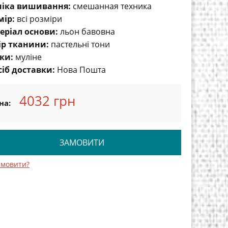
ніка вишивання:
cмешанная техника
мір:
всі розміри
еріал основи:
льон бавовна
ір тканини:
пастельні тони
ки:
муліне
сіб доставки:
Нова Пошта
4032 грн
на:
ЗАМОВИТИ
амовити?