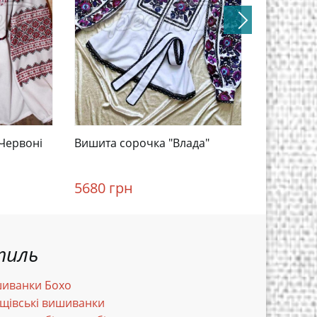
Червоні
Вишита сорочка "Влада"
Вишита ш
"Фантазія
5680 грн
2988 гр
тиль
иванки Бохо
щівські вишиванки