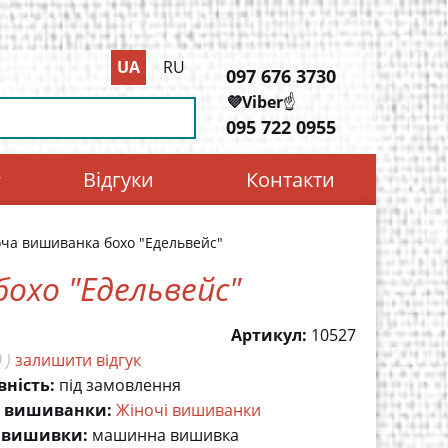
UA
RU
097 676 3730
💜Viber
☝️
095 722 0955
Відгуки
Контакти
оча вишиванка бохо "Едельвейс"
охо "Едельвейс"
Артикул:
10527
 )
залишити відгук
вність:
під замовлення
 вишиванки:
Жіночі вишиванки
 вишивки:
машинна вишивка