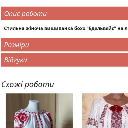
Опис роботи
Стильна жіноча вишиванка бохо "Едельвейс" на л
Розміри
Відгуки
Схожі роботи