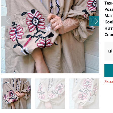
Тех
Роз
Мат
Кол
Нит
Спо
Ці
Як з