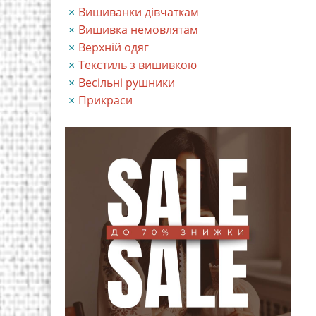
Вишиванки дівчаткам
Вишивка немовлятам
Верхній одяг
Текстиль з вишивкою
Весільні рушники
Прикраси