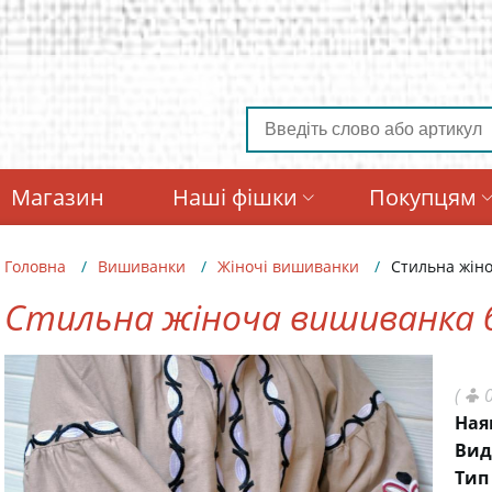
Магазин
Наші фішки
Покупцям
Головна
Вишиванки
Жіночі вишиванки
Стильна жін
Стильна жіноча вишиванка б
(
0
Ная
Вид
Тип