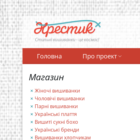
Перейти
до
основного
вмісту
Головна
Про проект
Магазин
Жіночі вишиванки
Чоловічі вишиванки
Парні вишиванки
Українські плаття
Вишиті сукні бохо
Українські бренди
Вишиванки хлопчикам