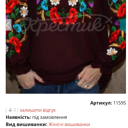
Артикул:
11595
(
0 )
залишити відгук
Наявність:
під замовлення
Вид вишиванки:
Жіночі вишиванки