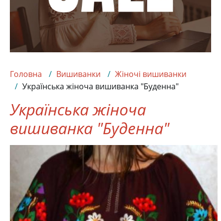
Головна
Вишиванки
Жіночі вишиванки
Українська жіноча вишиванка "Буденна"
Українська жіноча
вишиванка "Буденна"