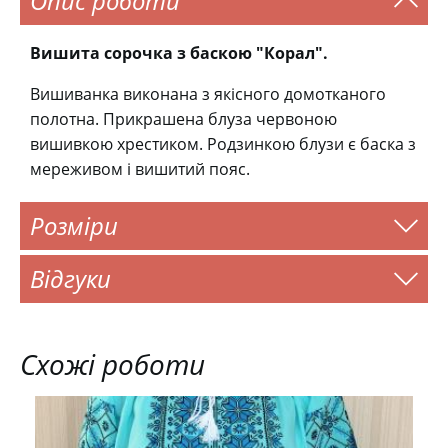
Опис роботи
Вишита сорочка з баскою "Корал".
Вишиванка виконана з якісного домотканого
полотна. Прикрашена блуза червоною
вишивкою хрестиком. Родзинкою блузи є баска з
мереживом і вишитий пояс.
Розміри
Відгуки
Схожі роботи