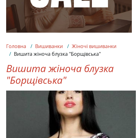
Головна
Вишиванки
Жіночі вишиванки
Вишита жіноча блузка "Борщівська"
Вишита жіноча блузка
"Борщівська"