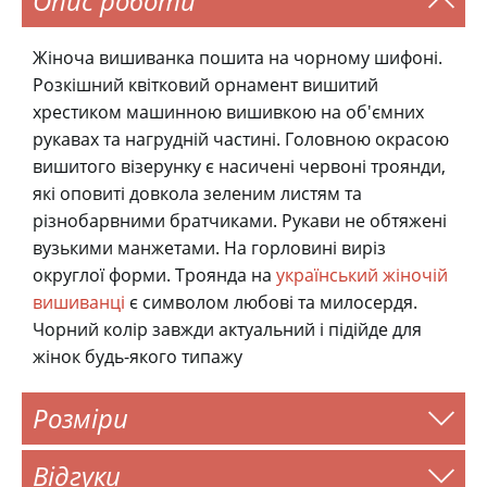
Опис роботи
Жіноча вишиванка пошита на чорному шифоні.
Розкішний квітковий орнамент вишитий
хрестиком машинною вишивкою на об'ємних
рукавах та нагрудній частині. Головною окрасою
вишитого візерунку є насичені червоні троянди,
які оповиті довкола зеленим листям та
різнобарвними братчиками. Рукави не обтяжені
вузькими манжетами. На горловині виріз
округлої форми. Троянда на
український жіночій
вишиванці
є символом любові та милосердя.
Чорний колір завжди актуальний і підійде для
жінок будь-якого типажу
Розміри
Відгуки