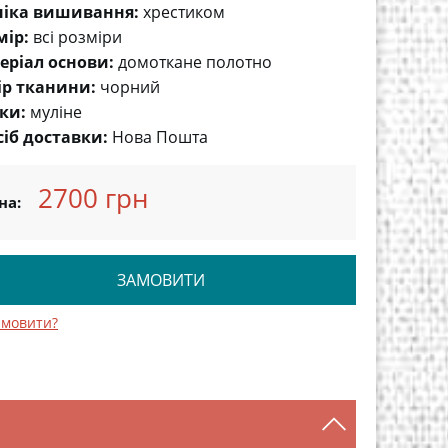
ніка вишивання:
хрестиком
мір:
всі розміри
еріал основи:
домоткане полотно
ір тканини:
чорний
ки:
муліне
сіб доставки:
Нова Пошта
2700 грн
на:
ЗАМОВИТИ
амовити?