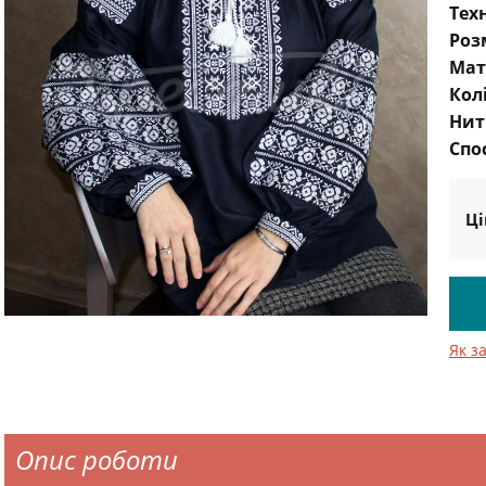
Тех
Роз
Мат
Кол
Нит
Спо
Ці
Як з
Опис роботи