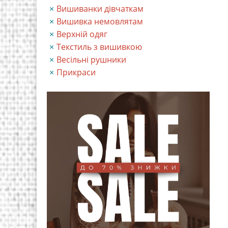
Вишиванки дівчаткам
Вишивка немовлятам
Верхній одяг
Текстиль з вишивкою
Весільні рушники
Прикраси