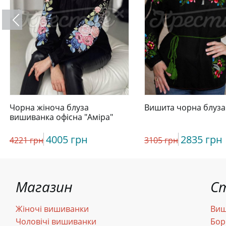
Чорна жіноча блуза
Вишита чорна блуза 
вишиванка офісна "Аміра"
4005 грн
2835 грн
4221 грн
3105 грн
Магазин
С
Жіночі вишиванки
Виш
Чоловічі вишиванки
Бор