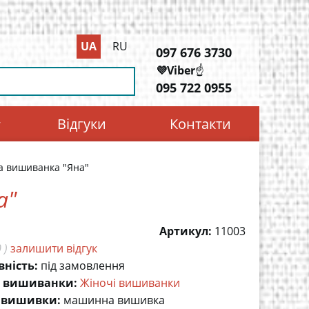
UA
RU
097 676 3730
💜Viber
☝️
095 722 0955
Відгуки
Контакти
а вишиванка "Яна"
а"
Артикул:
11003
 )
залишити відгук
вність:
під замовлення
 вишиванки:
Жіночі вишиванки
 вишивки:
машинна вишивка