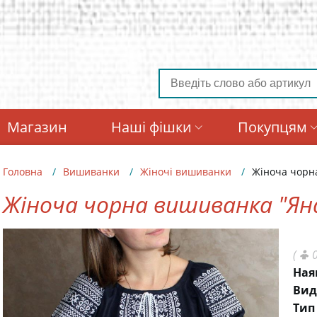
Магазин
Наші фішки
Покупцям
Головна
Вишиванки
Жіночі вишиванки
Жіноча чорн
Жіноча чорна вишиванка "Ян
(
0
Ная
Вид
Тип