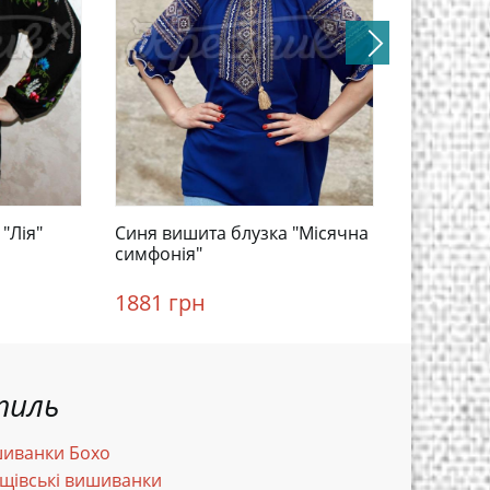
"Лія"
Синя вишита блузка "Місячна
Біла жін
симфонія"
"Цитадел
1881 грн
3825 гр
тиль
иванки Бохо
щівські вишиванки