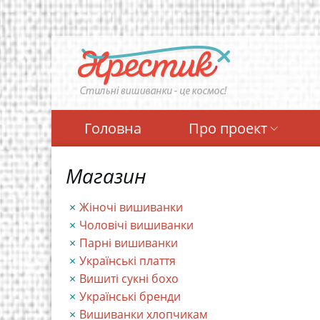
Перейти
до
основного
вмісту
Головна
Про проект
Магазин
Жіночі вишиванки
Чоловічі вишиванки
Парні вишиванки
Українські плаття
Вишиті сукні бохо
Українські бренди
Вишиванки хлопчикам