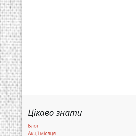
Цікаво знати
Блог
Акції місяця