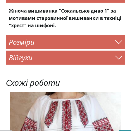
Жіноча вишиванка "Сокальське диво 1" за
мотивами старовинної вишиванки в техніці
"хрест" на шифоні.
Розміри
Відгуки
Схожі роботи