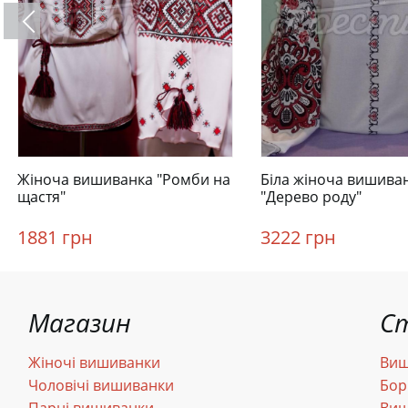
Жіноча вишиванка "Ромби на
Біла жіноча вишива
щастя"
"Дерево роду"
1881 грн
3222 грн
Магазин
С
Жіночі вишиванки
Виш
Чоловічі вишиванки
Бор