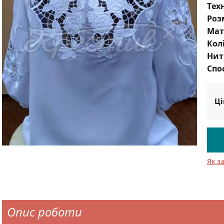
Тех
Роз
Мат
Кол
Нит
Спо
Ці
Як з
Опис роботи