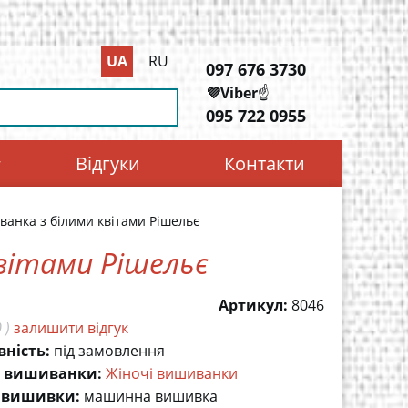
UA
RU
097 676 3730
💜Viber
☝️
095 722 0955
Відгуки
Контакти
анка з білими квітами Рішельє
вітами Рішельє
Артикул:
8046
 )
залишити відгук
вність:
під замовлення
 вишиванки:
Жіночі вишиванки
 вишивки:
машинна вишивка