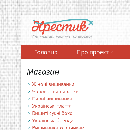
Перейти
до
основного
вмісту
Головна
Про проект
Магазин
Жіночі вишиванки
Чоловічі вишиванки
Парні вишиванки
Українські плаття
Вишиті сукні бохо
Українські бренди
Вишиванки хлопчикам