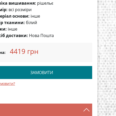
ніка вишивання:
pішельє
мір:
всі розміри
еріал основи:
інше
ір тканини:
білий
ки:
інше
сіб доставки:
Нова Пошта
4419 грн
на:
ЗАМОВИТИ
амовити?