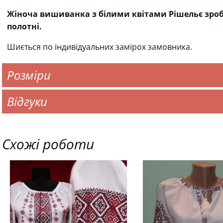
Жіноча вишиванка з білими квітами Рішельє зро
полотні.
Шиється по індивідуальних замірох замовника.
Розміри
Відгуки
Схожі роботи