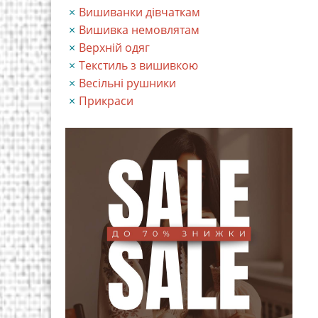
Вишиванки дівчаткам
Вишивка немовлятам
Верхній одяг
Текстиль з вишивкою
Весільні рушники
Прикраси