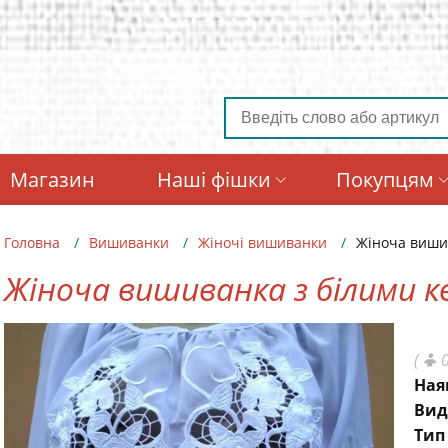
Магазин
Наші фішки
Покупцям
Головна
Вишиванки
Жіночі вишиванки
Жіноча вишив
Жіноча вишиванка з білими к
(
0
Ная
Вид
Тип