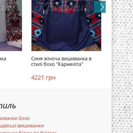
нка
Синя жіноча вишиванка в
Літня жі
стилі бохо "Кармеліта"
"Заріна" 
4221 грн
2871 гр
тиль
иванки Бохо
щівські вишиванки